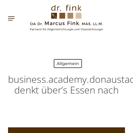
Skip
to
Menu
main
content
Allgemein
business.academy.donausta
denkt über’s Essen nach