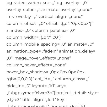
bg_video_webm_src= „“ bg_overlay= „0“
overlay_color= „“ animate_overlay= „none“
link_overlay= „“ vertical_align= „none“
column_offset= „0“ offset= ‚{„d“:“0px 0px“}‘
z_index= „0“ column_parallax= „0“
column_width= ‚{„d“:“100″}‘
column_mobile_spacing= „0“ animate= „0“
animation_type= „fadeIn“ animation_delay=
„0“ image_hover_effect= „none“
column_hover_effect= „none“
hover_box_shadow= „0px 0px 0px 0px
rgba(0,0,0,0)“ col_id= „“ column_class= „“
hide_in= „0“ layout= „1/1“ key=
„fuhgpzymap94wm3o“][project_details style=
„style3“ title_align= „left“ key=
„fuhgpzymgxbrn6ol“][/project_details]