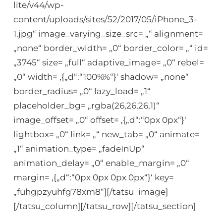
lite/v44/wp-
content/uploads/sites/52/2017/05/iPhone_3-
1.jpg“ image_varying_size_src= „“ alignment=
„none“ border_width= „0“ border_color= „“ id=
„3745“ size= „full“ adaptive_image= „0“ rebel=
„0“ width= ‚{„d“:“100%%“}‘ shadow= „none“
border_radius= „0“ lazy_load= „1“
placeholder_bg= „rgba(26,26,26,1)“
image_offset= „0“ offset= ‚{„d“:“0px 0px“}‘
lightbox= „0“ link= „“ new_tab= „0“ animate=
„1“ animation_type= „fadeInUp“
animation_delay= „0“ enable_margin= „0“
margin= ‚{„d“:“0px 0px 0px 0px“}‘ key=
„fuhgpzyuhfg78xm8“][/tatsu_image]
[/tatsu_column][/tatsu_row][/tatsu_section]