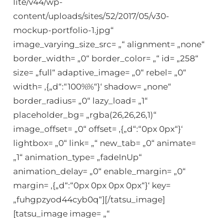
lite/v44/wp-
content/uploads/sites/52/2017/05/v30-
mockup-portfolio-1.jpg“
image_varying_size_src= „“ alignment= „none“
border_width= „0“ border_color= „“ id= „258“
size= „full“ adaptive_image= „0“ rebel= „0“
width= ‚{„d“:“100%%“}‘ shadow= „none“
border_radius= „0“ lazy_load= „1“
placeholder_bg= „rgba(26,26,26,1)“
image_offset= „0“ offset= ‚{„d“:“0px 0px“}‘
lightbox= „0“ link= „“ new_tab= „0“ animate=
„1“ animation_type= „fadeInUp“
animation_delay= „0“ enable_margin= „0“
margin= ‚{„d“:“0px 0px 0px 0px“}‘ key=
„fuhgpzyod44cyb0q“][/tatsu_image]
[tatsu_image image= „“