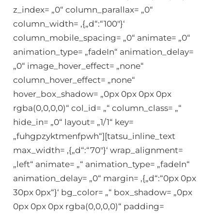
z_index= „0“ column_parallax= „0“
column_width= ‚{„d“:“100″}‘
column_mobile_spacing= „0“ animate= „0“
animation_type= „fadeIn“ animation_delay=
„0“ image_hover_effect= „none“
column_hover_effect= „none“
hover_box_shadow= „0px 0px 0px 0px
rgba(0,0,0,0)“ col_id= „“ column_class= „“
hide_in= „0“ layout= „1/1“ key=
„fuhgpzyktmenfpwh“][tatsu_inline_text
max_width= ‚{„d“:“70″}‘ wrap_alignment=
„left“ animate= „“ animation_type= „fadeIn“
animation_delay= „0“ margin= ‚{„d“:“0px 0px
30px 0px“}‘ bg_color= „“ box_shadow= „0px
0px 0px 0px rgba(0,0,0,0)“ padding=