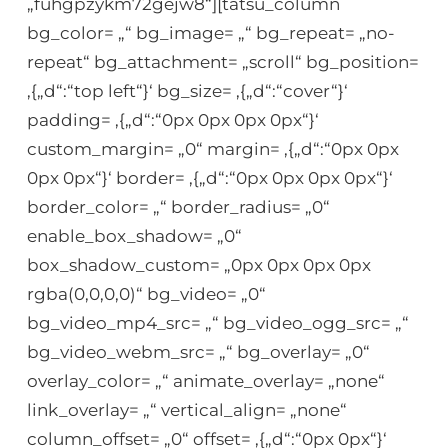
„fuhgpzykm72gejw8“][tatsu_column
bg_color= „“ bg_image= „“ bg_repeat= „no-
repeat“ bg_attachment= „scroll“ bg_position=
‚{„d“:“top left“}‘ bg_size= ‚{„d“:“cover“}‘
padding= ‚{„d“:“0px 0px 0px 0px“}‘
custom_margin= „0“ margin= ‚{„d“:“0px 0px
0px 0px“}‘ border= ‚{„d“:“0px 0px 0px 0px“}‘
border_color= „“ border_radius= „0“
enable_box_shadow= „0“
box_shadow_custom= „0px 0px 0px 0px
rgba(0,0,0,0)“ bg_video= „0“
bg_video_mp4_src= „“ bg_video_ogg_src= „“
bg_video_webm_src= „“ bg_overlay= „0“
overlay_color= „“ animate_overlay= „none“
link_overlay= „“ vertical_align= „none“
column_offset= „0“ offset= ‚{„d“:“0px 0px“}‘