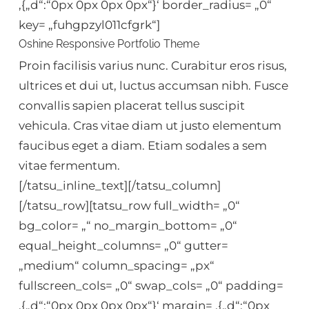
‚{„d“:“0px 0px 0px 0px“}‘ border_radius= „0“
key= „fuhgpzyl011cfgrk“]
Oshine Responsive Portfolio Theme
Proin facilisis varius nunc. Curabitur eros risus,
ultrices et dui ut, luctus accumsan nibh. Fusce
convallis sapien placerat tellus suscipit
vehicula. Cras vitae diam ut justo elementum
faucibus eget a diam. Etiam sodales a sem
vitae fermentum.
[/tatsu_inline_text][/tatsu_column]
[/tatsu_row][tatsu_row full_width= „0“
bg_color= „“ no_margin_bottom= „0“
equal_height_columns= „0“ gutter=
„medium“ column_spacing= „px“
fullscreen_cols= „0“ swap_cols= „0“ padding=
‚{„d“:“0px 0px 0px 0px“}‘ margin= ‚{„d“:“0px