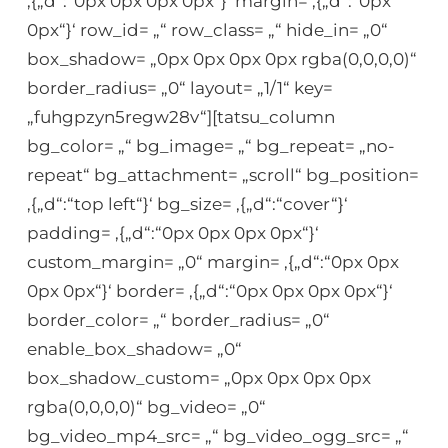
‚{„d“:“0px 0px 0px 0px“}‘ margin= ‚{„d“:“0px
0px“}‘ row_id= „“ row_class= „“ hide_in= „0“
box_shadow= „0px 0px 0px 0px rgba(0,0,0,0)“
border_radius= „0“ layout= „1/1“ key=
„fuhgpzyn5regw28v“][tatsu_column
bg_color= „“ bg_image= „“ bg_repeat= „no-
repeat“ bg_attachment= „scroll“ bg_position=
‚{„d“:“top left“}‘ bg_size= ‚{„d“:“cover“}‘
padding= ‚{„d“:“0px 0px 0px 0px“}‘
custom_margin= „0“ margin= ‚{„d“:“0px 0px
0px 0px“}‘ border= ‚{„d“:“0px 0px 0px 0px“}‘
border_color= „“ border_radius= „0“
enable_box_shadow= „0“
box_shadow_custom= „0px 0px 0px 0px
rgba(0,0,0,0)“ bg_video= „0“
bg_video_mp4_src= „“ bg_video_ogg_src= „“