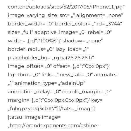
content/uploads/sites/52/2017/05/iPhone_1.jpg“
image_varying_size_src= „“ alignment= „none“
border_width= „0“ border_color= „“ id= „3744“
size= „full“ adaptive_image= „0“ rebel= „0“
width= ‚{„d“:“100%%“}‘ shadow= „none“
border_radius= „0“ lazy_load= „1“
placeholder_bg= „rgba(26,26,26,1)“
image_offset= „0“ offset= ‚{„d“:“0px 0px“}‘
lightbox= „0“ link= „“ new_tab= „0“ animate=
„1“ animation_type= „fadeInUp“
animation_delay= „0“ enable_margin= „0“
margin= ‚{„d“:“0px 0px 0px 0px“}‘ key=
„fuhgpzyt0q3ch1t7“][/tatsu_image]
[tatsu_image image=
„http://brandexponents.com/oshine-