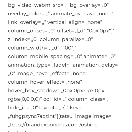
bg_video_webm_src= „“ bg_overlay= „0“
overlay_color= „“ animate_overlay= „none“
link_overlay= „“ vertical_align= „none“
column_offset= „0“ offset= ‚{„d“:“0px 0px“}‘
z_index= „0“ column_parallax= „0“
column_width= ‚{„d“:“100″}‘
column_mobile_spacing= „0“ animate= „0“
animation_type= „fadeIn“ animation_delay=
„0“ image_hover_effect= „none“
column_hover_effect= „none“
hover_box_shadow= „0px 0px 0px 0px
rgba(0,0,0,0)“ col_id= „“ column_class= „“
hide_in= „0“ layout= „1/1“ key=
„fuhgpzync7aqtlnt“][tatsu_image image=
„http://brandexponents.com/oshine-