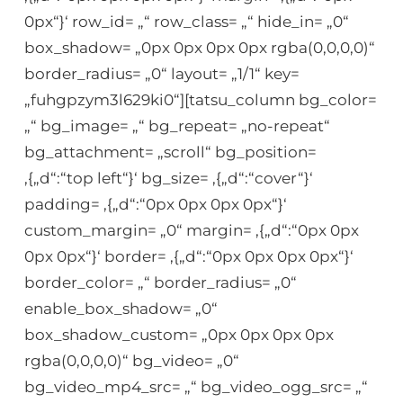
0px“}‘ row_id= „“ row_class= „“ hide_in= „0“
box_shadow= „0px 0px 0px 0px rgba(0,0,0,0)“
border_radius= „0“ layout= „1/1“ key=
„fuhgpzym3l629ki0“][tatsu_column bg_color=
„“ bg_image= „“ bg_repeat= „no-repeat“
bg_attachment= „scroll“ bg_position=
‚{„d“:“top left“}‘ bg_size= ‚{„d“:“cover“}‘
padding= ‚{„d“:“0px 0px 0px 0px“}‘
custom_margin= „0“ margin= ‚{„d“:“0px 0px
0px 0px“}‘ border= ‚{„d“:“0px 0px 0px 0px“}‘
border_color= „“ border_radius= „0“
enable_box_shadow= „0“
box_shadow_custom= „0px 0px 0px 0px
rgba(0,0,0,0)“ bg_video= „0“
bg_video_mp4_src= „“ bg_video_ogg_src= „“