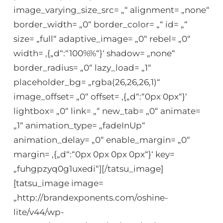
image_varying_size_src= „“ alignment= „none“
border_width= „0“ border_color= „“ id= „“
size= „full“ adaptive_image= „0“ rebel= „0“
width= ‚{„d“:“100%%“}‘ shadow= „none“
border_radius= „0“ lazy_load= „1“
placeholder_bg= „rgba(26,26,26,1)“
image_offset= „0“ offset= ‚{„d“:“0px 0px“}‘
lightbox= „0“ link= „“ new_tab= „0“ animate=
„1“ animation_type= „fadeInUp“
animation_delay= „0“ enable_margin= „0“
margin= ‚{„d“:“0px 0px 0px 0px“}‘ key=
„fuhgpzyq0g1uxedi“][/tatsu_image]
[tatsu_image image=
„http://brandexponents.com/oshine-
lite/v44/wp-