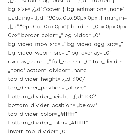
‚{„d“:“scroll“}‘ bg_position= ‚{„d“:“top left“}‘
bg_size= ‚{„d“:“cover“}‘ bg_animation= „none“
padding= ‚{„d“:“90px 0px 90px 0px „}‘ margin=
‚{„d“:“0px 0px 0px 0px“}‘ border= „0px 0px 0px
0px“ border_color= „“ bg_video= „0“
bg_video_mp4_src= „“ bg_video_ogg_src= „“
bg_video_webm_src= „“ bg_overlay= „0“
overlay_color= „“ full_screen= „0“ top_divider=
„none“ bottom_divider= „none“
top_divider_height= ‚{„d“:100}‘
top_divider_position= „above“
bottom_divider_height= ‚{„d“:100}‘
bottom_divider_position= „below“
top_divider_color= „#ffffff“
bottom_divider_color= „#ffffff“
invert_top_divider= „0“