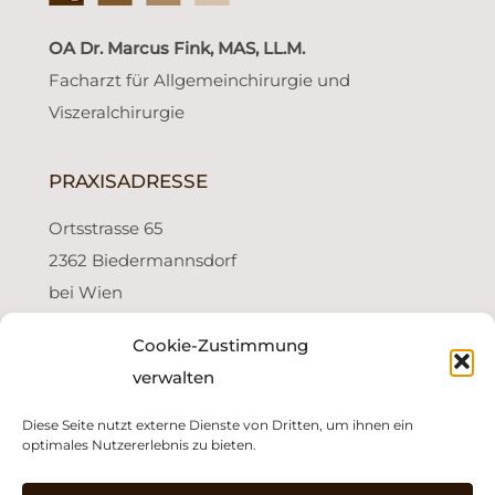
OA Dr. Marcus Fink, MAS, LL.M.
Facharzt für Allgemeinchirurgie und
Viszeralchirurgie
PRAXISADRESSE
Ortsstrasse 65
2362 Biedermannsdorf
bei Wien
Cookie-Zustimmung
PRAXISZEITEN
verwalten
Montag: 16:30 - 19:00 Uhr
Diese Seite nutzt externe Dienste von Dritten, um ihnen ein
Nur mit Voranmeldung!
optimales Nutzererlebnis zu bieten.
Wahlarzt - privat