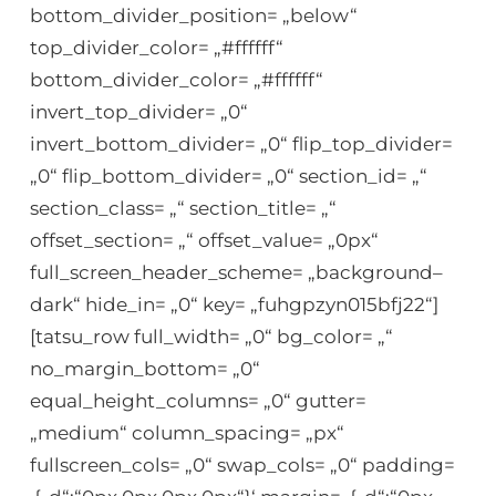
bottom_divider_position= „below“
top_divider_color= „#ffffff“
bottom_divider_color= „#ffffff“
invert_top_divider= „0“
invert_bottom_divider= „0“ flip_top_divider=
„0“ flip_bottom_divider= „0“ section_id= „“
section_class= „“ section_title= „“
offset_section= „“ offset_value= „0px“
full_screen_header_scheme= „background–
dark“ hide_in= „0“ key= „fuhgpzyn015bfj22“]
[tatsu_row full_width= „0“ bg_color= „“
no_margin_bottom= „0“
equal_height_columns= „0“ gutter=
„medium“ column_spacing= „px“
fullscreen_cols= „0“ swap_cols= „0“ padding=