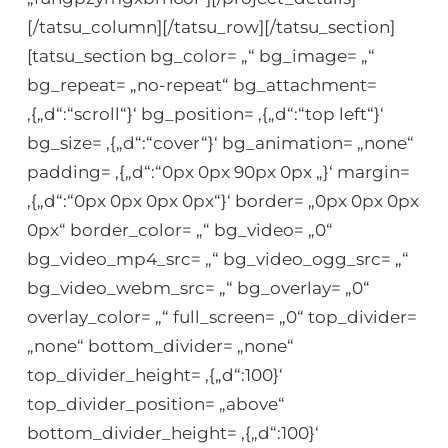
[/tatsu_column][/tatsu_row][/tatsu_section]
[tatsu_section bg_color= „“ bg_image= „“
bg_repeat= „no-repeat“ bg_attachment=
‚{„d“:“scroll“}‘ bg_position= ‚{„d“:“top left“}‘
bg_size= ‚{„d“:“cover“}‘ bg_animation= „none“
padding= ‚{„d“:“0px 0px 90px 0px „}‘ margin=
‚{„d“:“0px 0px 0px 0px“}‘ border= „0px 0px 0px
0px“ border_color= „“ bg_video= „0“
bg_video_mp4_src= „“ bg_video_ogg_src= „“
bg_video_webm_src= „“ bg_overlay= „0“
overlay_color= „“ full_screen= „0“ top_divider=
„none“ bottom_divider= „none“
top_divider_height= ‚{„d“:100}‘
top_divider_position= „above“
bottom_divider_height= ‚{„d“:100}‘