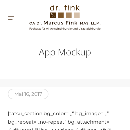
Skip
to
Menu
main
content
App Mockup
Mai 16, 2017
[tatsu_section bg_color= „“ bg_image= „“
bg_repeat= „no-repeat“ bg_attachment=