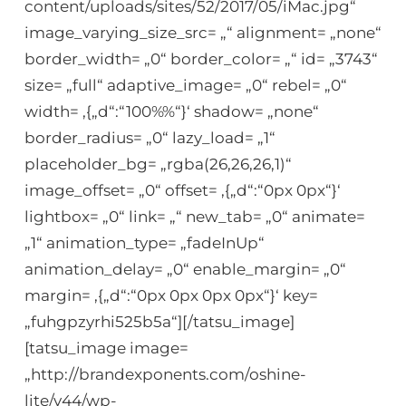
content/uploads/sites/52/2017/05/iMac.jpg“
image_varying_size_src= „“ alignment= „none“
border_width= „0“ border_color= „“ id= „3743“
size= „full“ adaptive_image= „0“ rebel= „0“
width= ‚{„d“:“100%%“}‘ shadow= „none“
border_radius= „0“ lazy_load= „1“
placeholder_bg= „rgba(26,26,26,1)“
image_offset= „0“ offset= ‚{„d“:“0px 0px“}‘
lightbox= „0“ link= „“ new_tab= „0“ animate=
„1“ animation_type= „fadeInUp“
animation_delay= „0“ enable_margin= „0“
margin= ‚{„d“:“0px 0px 0px 0px“}‘ key=
„fuhgpzyrhi525b5a“][/tatsu_image]
[tatsu_image image=
„http://brandexponents.com/oshine-
lite/v44/wp-