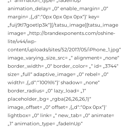
„1“ animation_type= „fadeInUp“
animation_delay= „0“ enable_margin= „0“
margin= ‚{„d“:“0px 0px 0px 0px“}‘ key=
„fuij9tl7goetlp3k“][/tatsu_image][tatsu_image
image= „http://brandexponents.com/oshine-
lite/v44/wp-
content/uploads/sites/52/2017/05/iPhone_1.jpg“
image_varying_size_src= „“ alignment= „none“
border_width= „0“ border_color= „“ id= „3744“
size= „full“ adaptive_image= „0“ rebel= „0“
width= ‚{„d“:“100%%“}‘ shadow= „none“
border_radius= „0“ lazy_load= „1“
placeholder_bg= „rgba(26,26,26,1)“
image_offset= „0“ offset= ‚{„d“:“0px 0px“}‘
lightbox= „0“ link= „“ new_tab= „0“ animate=
„1“ animation_type= „fadeInUp“