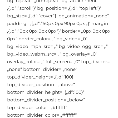
bg_repeat= „no-repeat“ bg_attachment=
‚{„d“:“scroll“}‘ bg_position= ‚{„d“:“top left“}‘
bg_size= ‚{„d“:“cover“}‘ bg_animation= „none“
padding= ‚{„d“:“50px 0px 90px 0px „}‘ margin=
‚{„d“:“0px 0px 0px 0px“}‘ border= „0px 0px 0px
0px“ border_color= „“ bg_video= „0“
bg_video_mp4_src= „“ bg_video_ogg_src= „“
bg_video_webm_src= „“ bg_overlay= „0“
overlay_color= „“ full_screen= „0“ top_divider=
„none“ bottom_divider= „none“
top_divider_height= ‚{„d“:100}‘
top_divider_position= „above“
bottom_divider_height= ‚{„d“:100}‘
bottom_divider_position= „below“
top_divider_color= „#ffffff“
bottom_divider_color= „#ffffff“