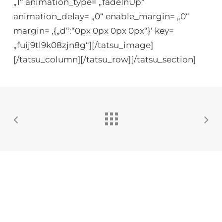
„1“ animation_type= „fadeInUp“
animation_delay= „0“ enable_margin= „0“
margin= ‚{„d“:“0px 0px 0px 0px“}‘ key=
„fuij9tl9k08zjn8g“][/tatsu_image]
[/tatsu_column][/tatsu_row][/tatsu_section]