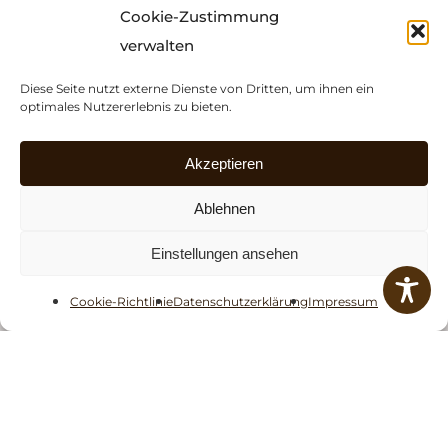
Cookie-Zustimmung
verwalten
PRAXISZEITEN
Diese Seite nutzt externe Dienste von Dritten, um ihnen ein
Montag: 16:30 - 19:00 Uhr
optimales Nutzererlebnis zu bieten.
Nur mit Voranmeldung!
Wahlarzt - privat
Akzeptieren
Ablehnen
KONTAKT
Einstellungen ansehen
T: +43 (0)699 / 1079 8080
E:
ordination@docfink.com
Cookie-Richtlinie
Datenschutzerklärung
Impressum
W:
www.docfink.com