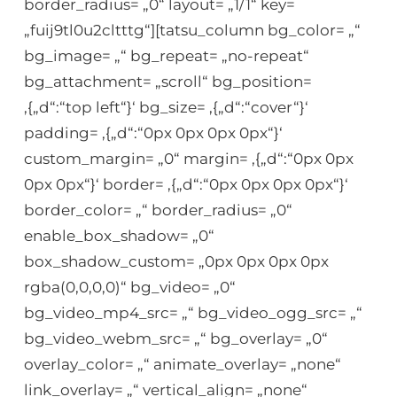
border_radius= „0“ layout= „1/1“ key=
„fuij9tl0u2cltttg“][tatsu_column bg_color= „“
bg_image= „“ bg_repeat= „no-repeat“
bg_attachment= „scroll“ bg_position=
‚{„d“:“top left“}‘ bg_size= ‚{„d“:“cover“}‘
padding= ‚{„d“:“0px 0px 0px 0px“}‘
custom_margin= „0“ margin= ‚{„d“:“0px 0px
0px 0px“}‘ border= ‚{„d“:“0px 0px 0px 0px“}‘
border_color= „“ border_radius= „0“
enable_box_shadow= „0“
box_shadow_custom= „0px 0px 0px 0px
rgba(0,0,0,0)“ bg_video= „0“
bg_video_mp4_src= „“ bg_video_ogg_src= „“
bg_video_webm_src= „“ bg_overlay= „0“
overlay_color= „“ animate_overlay= „none“
link_overlay= „“ vertical_align= „none“