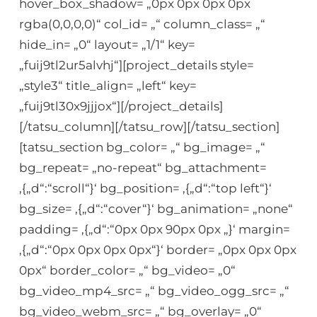
hover_box_shadow= „0px 0px 0px 0px
rgba(0,0,0,0)“ col_id= „“ column_class= „“
hide_in= „0“ layout= „1/1“ key=
„fuij9tl2ur5alvhj“][project_details style=
„style3“ title_align= „left“ key=
„fuij9tl30x9jjjox“][/project_details]
[/tatsu_column][/tatsu_row][/tatsu_section]
[tatsu_section bg_color= „“ bg_image= „“
bg_repeat= „no-repeat“ bg_attachment=
‚{„d“:“scroll“}‘ bg_position= ‚{„d“:“top left“}‘
bg_size= ‚{„d“:“cover“}‘ bg_animation= „none“
padding= ‚{„d“:“0px 0px 90px 0px „}‘ margin=
‚{„d“:“0px 0px 0px 0px“}‘ border= „0px 0px 0px
0px“ border_color= „“ bg_video= „0“
bg_video_mp4_src= „“ bg_video_ogg_src= „“
bg_video_webm_src= „“ bg_overlay= „0“