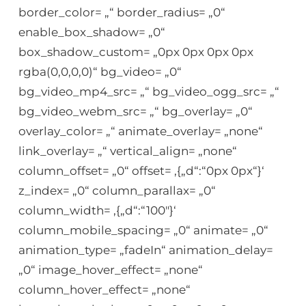
border_color= „“ border_radius= „0“
enable_box_shadow= „0“
box_shadow_custom= „0px 0px 0px 0px
rgba(0,0,0,0)“ bg_video= „0“
bg_video_mp4_src= „“ bg_video_ogg_src= „“
bg_video_webm_src= „“ bg_overlay= „0“
overlay_color= „“ animate_overlay= „none“
link_overlay= „“ vertical_align= „none“
column_offset= „0“ offset= ‚{„d“:“0px 0px“}‘
z_index= „0“ column_parallax= „0“
column_width= ‚{„d“:“100″}‘
column_mobile_spacing= „0“ animate= „0“
animation_type= „fadeIn“ animation_delay=
„0“ image_hover_effect= „none“
column_hover_effect= „none“