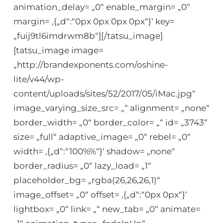
animation_delay= „0“ enable_margin= „0“
margin= ‚{„d“:“0px 0px 0px 0px“}‘ key=
„fuij9tl6imdrwm8b“][/tatsu_image]
[tatsu_image image=
„http://brandexponents.com/oshine-
lite/v44/wp-
content/uploads/sites/52/2017/05/iMac.jpg“
image_varying_size_src= „“ alignment= „none“
border_width= „0“ border_color= „“ id= „3743“
size= „full“ adaptive_image= „0“ rebel= „0“
width= ‚{„d“:“100%%“}‘ shadow= „none“
border_radius= „0“ lazy_load= „1“
placeholder_bg= „rgba(26,26,26,1)“
image_offset= „0“ offset= ‚{„d“:“0px 0px“}‘
lightbox= „0“ link= „“ new_tab= „0“ animate=