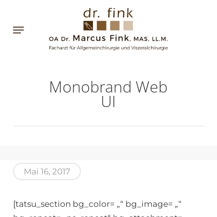
Skip
to
Menu
main
content
Monobrand Web
UI
Mai 16, 2017
[tatsu_section bg_color= „“ bg_image= „“