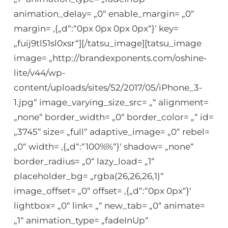
animation_delay= „0“ enable_margin= „0“
margin= ‚{„d“:“0px 0px 0px 0px“}‘ key=
„fuij9tl51sl0xsr“][/tatsu_image][tatsu_image
image= „http://brandexponents.com/oshine-
lite/v44/wp-
content/uploads/sites/52/2017/05/iPhone_3-
1.jpg“ image_varying_size_src= „“ alignment=
„none“ border_width= „0“ border_color= „“ id=
„3745“ size= „full“ adaptive_image= „0“ rebel=
„0“ width= ‚{„d“:“100%%“}‘ shadow= „none“
border_radius= „0“ lazy_load= „1“
placeholder_bg= „rgba(26,26,26,1)“
image_offset= „0“ offset= ‚{„d“:“0px 0px“}‘
lightbox= „0“ link= „“ new_tab= „0“ animate=
„1“ animation_type= „fadeInUp“