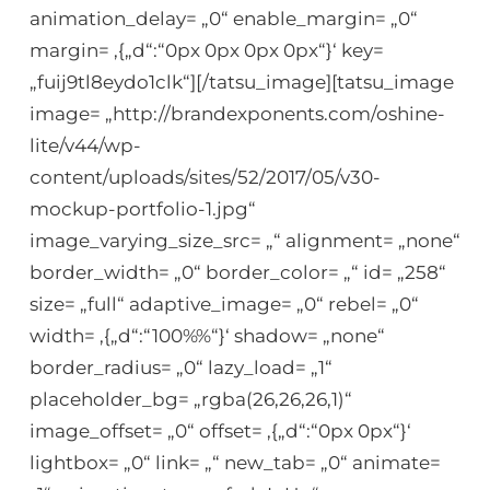
animation_delay= „0“ enable_margin= „0“
margin= ‚{„d“:“0px 0px 0px 0px“}‘ key=
„fuij9tl8eydo1clk“][/tatsu_image][tatsu_image
image= „http://brandexponents.com/oshine-
lite/v44/wp-
content/uploads/sites/52/2017/05/v30-
mockup-portfolio-1.jpg“
image_varying_size_src= „“ alignment= „none“
border_width= „0“ border_color= „“ id= „258“
size= „full“ adaptive_image= „0“ rebel= „0“
width= ‚{„d“:“100%%“}‘ shadow= „none“
border_radius= „0“ lazy_load= „1“
placeholder_bg= „rgba(26,26,26,1)“
image_offset= „0“ offset= ‚{„d“:“0px 0px“}‘
lightbox= „0“ link= „“ new_tab= „0“ animate=