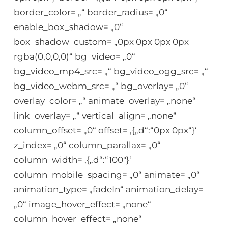
border_color= „“ border_radius= „0“
enable_box_shadow= „0“
box_shadow_custom= „0px 0px 0px 0px
rgba(0,0,0,0)“ bg_video= „0“
bg_video_mp4_src= „“ bg_video_ogg_src= „“
bg_video_webm_src= „“ bg_overlay= „0“
overlay_color= „“ animate_overlay= „none“
link_overlay= „“ vertical_align= „none“
column_offset= „0“ offset= ‚{„d“:“0px 0px“}‘
z_index= „0“ column_parallax= „0“
column_width= ‚{„d“:“100″}‘
column_mobile_spacing= „0“ animate= „0“
animation_type= „fadeIn“ animation_delay=
„0“ image_hover_effect= „none“
column_hover_effect= „none“