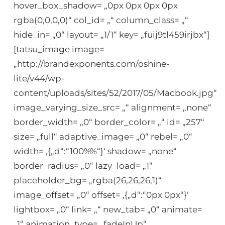
hover_box_shadow= „0px 0px 0px 0px
rgba(0,0,0,0)“ col_id= „“ column_class= „“
hide_in= „0“ layout= „1/1“ key= „fuij9tl459irjbx“]
[tatsu_image image=
„http://brandexponents.com/oshine-
lite/v44/wp-
content/uploads/sites/52/2017/05/Macbook.jpg“
image_varying_size_src= „“ alignment= „none“
border_width= „0“ border_color= „“ id= „257“
size= „full“ adaptive_image= „0“ rebel= „0“
width= ‚{„d“:“100%%“}‘ shadow= „none“
border_radius= „0“ lazy_load= „1“
placeholder_bg= „rgba(26,26,26,1)“
image_offset= „0“ offset= ‚{„d“:“0px 0px“}‘
lightbox= „0“ link= „“ new_tab= „0“ animate=
„1“ animation_type= „fadeInUp“