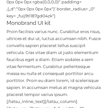
0px 0px 0px rgba(0,0,0,0)“ padding=
‚{„d“:“0px 0px 0px 0px“}‘ border_radius= „0“
key= „fuij9tl187gd04zk“]
Monobrand UI kit
Proin facilisis varius nunc. Curabitur eros risus,
ultrices et dui ut, luctus accumsan nibh. Fusce
convallis sapien placerat tellus suscipit
vehicula. Cras vitae diam ut justo elementum
faucibus eget a diam. Etiam sodales a sem
vitae fermentum. Curabitur pellentesque
massa eu nulla et consequat porttitor arcu
porttitor. Proin eu diam lorem, id scelerisque
sapien. In accumsan metus at magna vehicula
placerat tempor varius ipsum.
[/tatsu_inline_text][/tatsu_column]