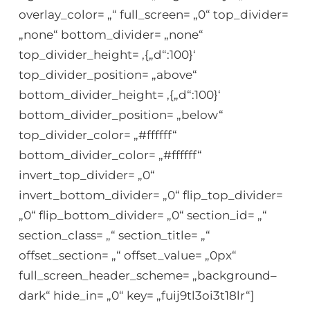
overlay_color= „“ full_screen= „0“ top_divider=
„none“ bottom_divider= „none“
top_divider_height= ‚{„d“:100}‘
top_divider_position= „above“
bottom_divider_height= ‚{„d“:100}‘
bottom_divider_position= „below“
top_divider_color= „#ffffff“
bottom_divider_color= „#ffffff“
invert_top_divider= „0“
invert_bottom_divider= „0“ flip_top_divider=
„0“ flip_bottom_divider= „0“ section_id= „“
section_class= „“ section_title= „“
offset_section= „“ offset_value= „0px“
full_screen_header_scheme= „background–
dark“ hide_in= „0“ key= „fuij9tl3oi3t18lr“]