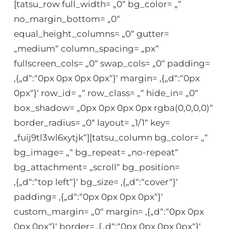
[tatsu_row full_width= „0“ bg_color= „“
no_margin_bottom= „0“
equal_height_columns= „0“ gutter=
„medium“ column_spacing= „px“
fullscreen_cols= „0“ swap_cols= „0“ padding=
‚{„d“:“0px 0px 0px 0px“}‘ margin= ‚{„d“:“0px
0px“}‘ row_id= „“ row_class= „“ hide_in= „0“
box_shadow= „0px 0px 0px 0px rgba(0,0,0,0)“
border_radius= „0“ layout= „1/1“ key=
„fuij9tl3wl6xytjk“][tatsu_column bg_color= „“
bg_image= „“ bg_repeat= „no-repeat“
bg_attachment= „scroll“ bg_position=
‚{„d“:“top left“}‘ bg_size= ‚{„d“:“cover“}‘
padding= ‚{„d“:“0px 0px 0px 0px“}‘
custom_margin= „0“ margin= ‚{„d“:“0px 0px
0px 0px“}‘ border= ‚{„d“:“0px 0px 0px 0px“}‘