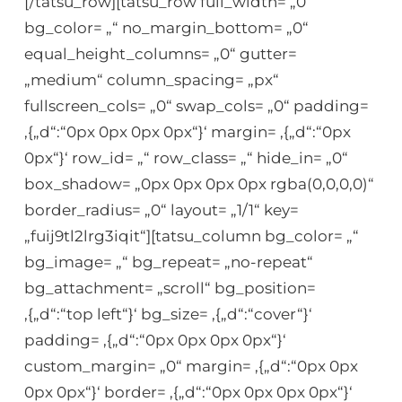
[/tatsu_row][tatsu_row full_width= „0“
bg_color= „“ no_margin_bottom= „0“
equal_height_columns= „0“ gutter=
„medium“ column_spacing= „px“
fullscreen_cols= „0“ swap_cols= „0“ padding=
‚{„d“:“0px 0px 0px 0px“}‘ margin= ‚{„d“:“0px
0px“}‘ row_id= „“ row_class= „“ hide_in= „0“
box_shadow= „0px 0px 0px 0px rgba(0,0,0,0)“
border_radius= „0“ layout= „1/1“ key=
„fuij9tl2lrg3iqit“][tatsu_column bg_color= „“
bg_image= „“ bg_repeat= „no-repeat“
bg_attachment= „scroll“ bg_position=
‚{„d“:“top left“}‘ bg_size= ‚{„d“:“cover“}‘
padding= ‚{„d“:“0px 0px 0px 0px“}‘
custom_margin= „0“ margin= ‚{„d“:“0px 0px
0px 0px“}‘ border= ‚{„d“:“0px 0px 0px 0px“}‘