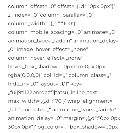
column_offset= „0“ offset= ‚{„d“:“0px 0px“}‘
z_index= „0“ column_parallax= „0“
column_width= ‚{„d“:“100″}‘
column_mobile_spacing= „0“ animate= „0“
animation_type= „fadeIn“ animation_delay=
„0“ image_hover_effect= „none“
column_hover_effect= „none“
hover_box_shadow= „0px 0px 0px 0px
rgba(0,0,0,0)“ col_id= „“ column_class= „“
hide_in= „0“ layout= „1/1“ key=
„fuij9tl122bnrocz“][tatsu_inline_text
max_width= ‚{„d“:“70″}‘ wrap_alignment=
„left“ animate= „“ animation_type= „fadeIn“
animation_delay= „0“ margin= ‚{„d“:“0px 0px
30px 0px“}‘ bg_color= „“ box_shadow= „0px