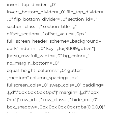
invert_top_divider= „0“
invert_bottom_divider= „0“ flip_top_divider=
„0“ flip_bottom_divider= „0“ section_id= „“
section_class= „“ section_title= „“
offset_section= „“ offset_value= „0px“
full_screen_header_scheme= „background–
dark“ hide_in= „0“ key= „fuij9tl0l9gdts4t“]
[tatsu_row full_width= „0“ bg_color= „“
no_margin_bottom= „0“
equal_height_columns= „0“ gutter=
„medium“ column_spacing= „px“
fullscreen_cols= „0“ swap_cols= „0“ padding=
‚{„d“:“0px 0px 0px 0px“}‘ margin= ‚{„d“:“0px
0px“}‘ row_id= „“ row_class= „“ hide_in= „0“
box_shadow= „0px 0px 0px 0px rgba(0,0,0,0)“