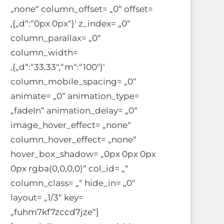
„none“ column_offset= „0“ offset=
‚{„d“:“0px 0px“}‘ z_index= „0“
column_parallax= „0“
column_width=
‚{„d“:“33.33″,“m“:“100″}‘
column_mobile_spacing= „0“
animate= „0“ animation_type=
„fadeIn“ animation_delay= „0“
image_hover_effect= „none“
column_hover_effect= „none“
hover_box_shadow= „0px 0px 0px
0px rgba(0,0,0,0)“ col_id= „“
column_class= „“ hide_in= „0“
layout= „1/3“ key=
„fuhm7kf7zccd7jze“]