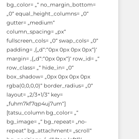
bg_color= „“ no_margin_bottom=
„0“ equal_height_columns= „0“
gutter= „medium“
column_spacing= „px“
fullscreen_cols= „0“ swap_cols= „0“
padding= ‚{„d“:“0px 0px 0px 0px“}‘
margin= ‚{„d“:“0px 0px“}‘ row_id= „“
row_class= „“ hide_in= „0“
box_shadow= „0px 0px 0px 0px
rgba(0,0,0,0)“ border_radius= „0“
layout= „2/3+1/3“ key=
„fuhm7kf7qp4uj7um“]
[tatsu_column bg_color= „“
bg_image= „“ bg_repeat= „no-
repeat“ bg_attachment= „scroll“