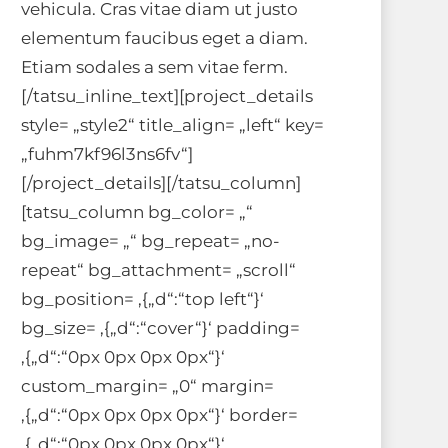
vehicula. Cras vitae diam ut justo
elementum faucibus eget a diam.
Etiam sodales a sem vitae ferm.
[/tatsu_inline_text][project_details
style= „style2“ title_align= „left“ key=
„fuhm7kf96l3ns6fv“]
[/project_details][/tatsu_column]
[tatsu_column bg_color= „“
bg_image= „“ bg_repeat= „no-
repeat“ bg_attachment= „scroll“
bg_position= ‚{„d“:“top left“}‘
bg_size= ‚{„d“:“cover“}‘ padding=
‚{„d“:“0px 0px 0px 0px“}‘
custom_margin= „0“ margin=
‚{„d“:“0px 0px 0px 0px“}‘ border=
‚{„d“:“0px 0px 0px 0px“}‘