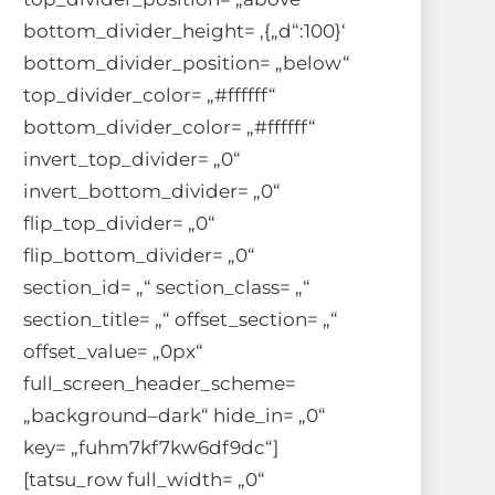
bottom_divider_height= ‚{„d“:100}‘
bottom_divider_position= „below“
top_divider_color= „#ffffff“
bottom_divider_color= „#ffffff“
invert_top_divider= „0“
invert_bottom_divider= „0“
flip_top_divider= „0“
flip_bottom_divider= „0“
section_id= „“ section_class= „“
section_title= „“ offset_section= „“
offset_value= „0px“
full_screen_header_scheme=
„background–dark“ hide_in= „0“
key= „fuhm7kf7kw6df9dc“]
[tatsu_row full_width= „0“