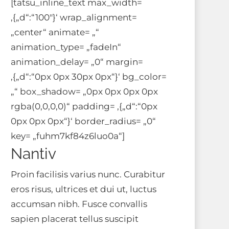
[tatsu_inline_text max_width=
‚{„d“:“100″}‘ wrap_alignment=
„center“ animate= „“
animation_type= „fadeIn“
animation_delay= „0“ margin=
‚{„d“:“0px 0px 30px 0px“}‘ bg_color=
„“ box_shadow= „0px 0px 0px 0px
rgba(0,0,0,0)“ padding= ‚{„d“:“0px
0px 0px 0px“}‘ border_radius= „0“
key= „fuhm7kf84z6luo0a“]
Nantiv
Proin facilisis varius nunc. Curabitur
eros risus, ultrices et dui ut, luctus
accumsan nibh. Fusce convallis
sapien placerat tellus suscipit