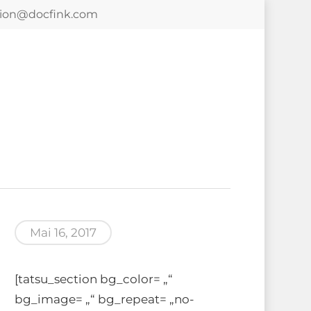
tion@docfink.com
Mai 16, 2017
[tatsu_section bg_color= „“
bg_image= „“ bg_repeat= „no-