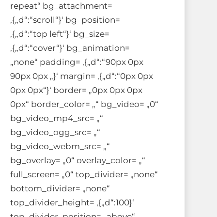
repeat“ bg_attachment=
‚{„d“:“scroll“}‘ bg_position=
‚{„d“:“top left“}‘ bg_size=
‚{„d“:“cover“}‘ bg_animation=
„none“ padding= ‚{„d“:“90px 0px
90px 0px „}‘ margin= ‚{„d“:“0px 0px
0px 0px“}‘ border= „0px 0px 0px
0px“ border_color= „“ bg_video= „0“
bg_video_mp4_src= „“
bg_video_ogg_src= „“
bg_video_webm_src= „“
bg_overlay= „0“ overlay_color= „“
full_screen= „0“ top_divider= „none“
bottom_divider= „none“
top_divider_height= ‚{„d“:100}‘
top_divider_position= „above“