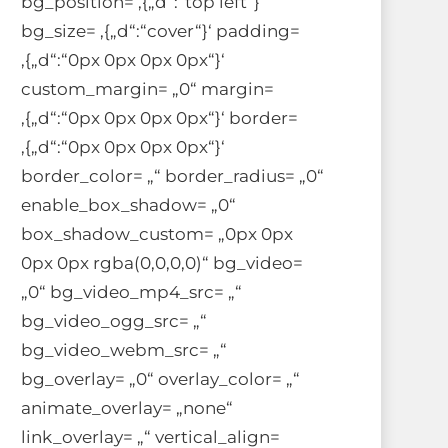
bg_position= ‚{„d“:“top left“}‘
bg_size= ‚{„d“:“cover“}‘ padding=
‚{„d“:“0px 0px 0px 0px“}‘
custom_margin= „0“ margin=
‚{„d“:“0px 0px 0px 0px“}‘ border=
‚{„d“:“0px 0px 0px 0px“}‘
border_color= „“ border_radius= „0“
enable_box_shadow= „0“
box_shadow_custom= „0px 0px
0px 0px rgba(0,0,0,0)“ bg_video=
„0“ bg_video_mp4_src= „“
bg_video_ogg_src= „“
bg_video_webm_src= „“
bg_overlay= „0“ overlay_color= „“
animate_overlay= „none“
link_overlay= „“ vertical_align=