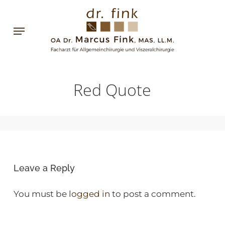
Skip
to
Menu
main
content
Red Quote
Leave a Reply
You must be
logged in
to post a comment.